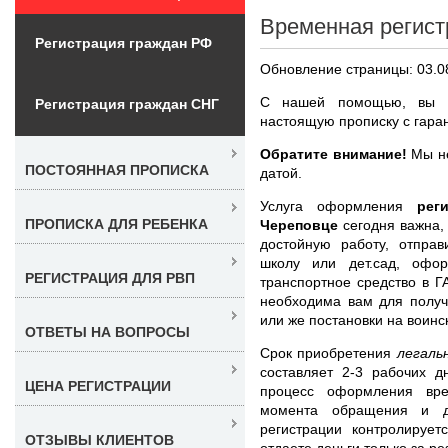
Временная регист
Регистрация граждан РФ
Обновление страницы: 03.0
С нашей помощью, вы с
Регистрация граждан СНГ
настоящую прописку с гаран
Обратите внимание!
Мы не
ПОСТОЯННАЯ ПРОПИСКА
датой.
Услуга оформления
рег
ПРОПИСКА ДЛЯ РЕБЕНКА
Череповце
сегодня важна,
достойную работу, отпра
школу или дет.сад, офо
РЕГИСТРАЦИЯ ДЛЯ РВП
транспортное средство в Г
необходима вам для получ
или же постановки на воинск
ОТВЕТЫ НА ВОПРОСЫ
Срок приобретения
легаль
составляет 2-3 рабочих д
ЦЕНА РЕГИСТРАЦИИ
процесс оформления вре
момента обращения и д
регистрации контролиру
ОТЗЫВЫ КЛИЕНТОВ
отдаете деньги только за ре