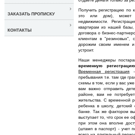
Получить регистрацию по к
ЗАКАЗАТЬ ПРОПИСКУ
это или дом), может и
недвижимости. Регистрац
квартирам из нашей базы,
КОНТАКТЫ
договора о бизнес-партнер
клиентам в "резиновых", 
дорожим своим именем и 
устроит.
Наши менеджеры постар
временную регистрац
Временная регистрация
- 
пребывания т.е. там где гр
схемы в том, если у вас уж
вам важно отправить дет
районе, вам не потребует
жительства. С временной р
ребенка в школу, детский 
банке. Так же фактором в
выступает то, что срок ее 
при этом она вполне дос
(штамп в паспорт) - учет 
всего на длительный период